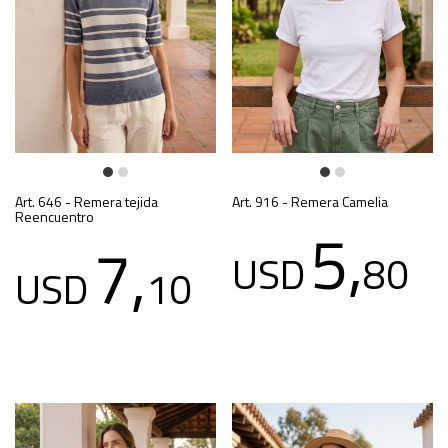
Art. 646 - Remera tejida
Art. 916 - Remera Camelia
Reencuentro
5,
7,
USD
80
USD
10